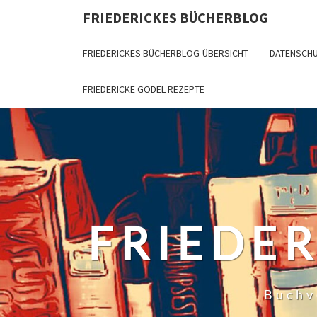
Skip
FRIEDERICKES BÜCHERBLOG
to
content
FRIEDERICKES BÜCHERBLOG-ÜBERSICHT
DATENSCH
FRIEDERICKE GODEL REZEPTE
FRIEDE
Buchv