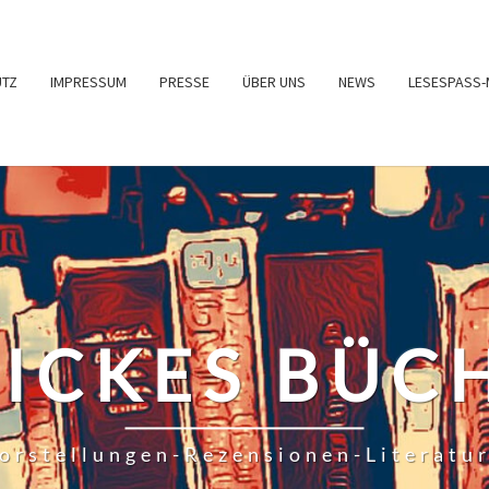
UTZ
IMPRESSUM
PRESSE
ÜBER UNS
NEWS
LESESPASS-
RICKES BÜC
orstellungen-Rezensionen-Literatu