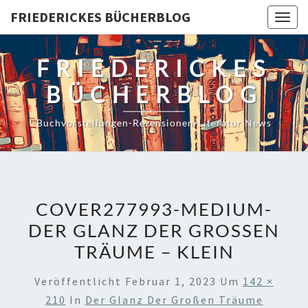
Skip
FRIEDERICKES BÜCHERBLOG
Togg
to
navig
content
FRIEDERICKES
BÜCHERBLOG
Buchvorstellungen-Rezensionen-Literatur News
COVER277993-MEDIUM-
DER GLANZ DER GROSSEN T
RÄUME – KLEIN
Veröffentlicht
Februar 1, 2023
Um
142 ×
210
In
Der Glanz Der Großen Träume