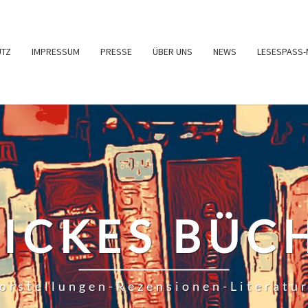
UTZ
IMPRESSUM
PRESSE
ÜBER UNS
NEWS
LESESPASS-
RICKES BÜC
orstellungen-Rezensionen-Literatu