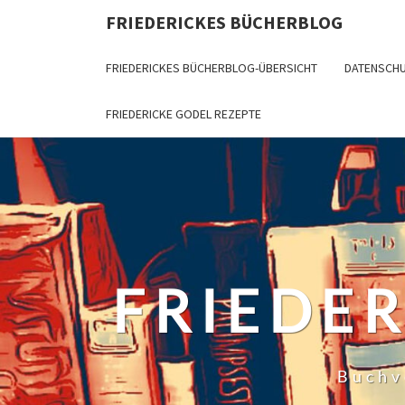
Skip
FRIEDERICKES BÜCHERBLOG
to
content
FRIEDERICKES BÜCHERBLOG-ÜBERSICHT
DATENSCH
FRIEDERICKE GODEL REZEPTE
FRIEDE
Buchv