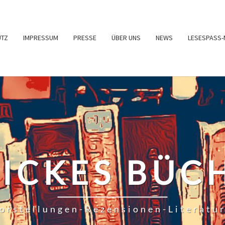
UTZ
IMPRESSUM
PRESSE
ÜBER UNS
NEWS
LESESPASS-
RICKES BÜC
orstellungen-Rezensionen-Literatu