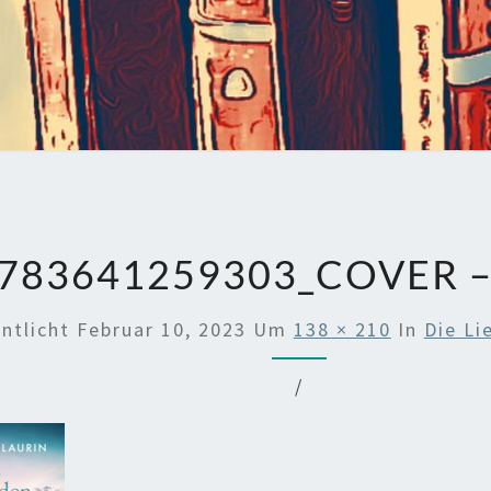
783641259303_COVER –
entlicht
Februar 10, 2023
Um
138 × 210
In
Die Li
/