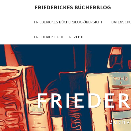
Skip
FRIEDERICKES BÜCHERBLOG
to
content
FRIEDERICKES BÜCHERBLOG-ÜBERSICHT
DATENSCH
FRIEDERICKE GODEL REZEPTE
FRIEDE
Buchv