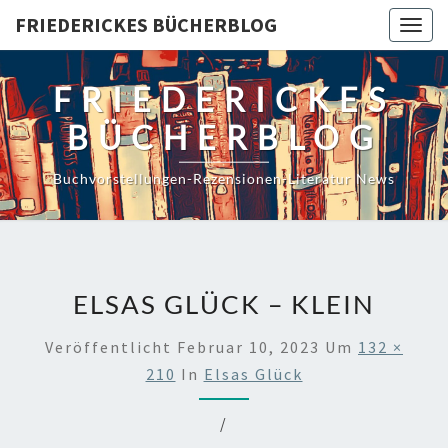
Skip
FRIEDERICKES BÜCHERBLOG
Togg
to
navig
content
FRIEDERICKES
BÜCHERBLOG
Buchvorstellungen-Rezensionen-Literatur News
ELSAS GLÜCK – KLEIN
Veröffentlicht
Februar 10, 2023
Um
132 ×
210
In
Elsas Glück
/