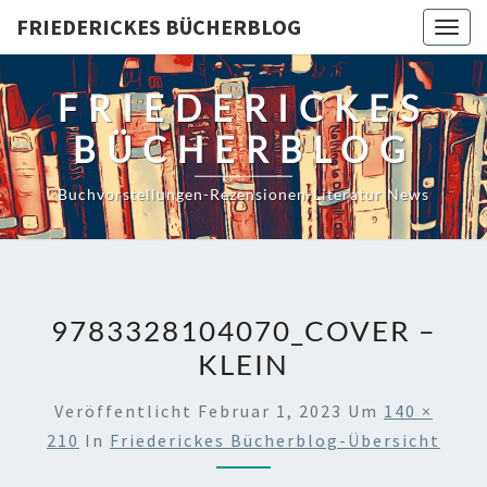
Skip
FRIEDERICKES BÜCHERBLOG
Togg
to
navig
content
FRIEDERICKES
BÜCHERBLOG
Buchvorstellungen-Rezensionen-Literatur News
9783328104070_COVER –
KLEIN
Veröffentlicht
Februar 1, 2023
Um
140 ×
210
In
Friederickes Bücherblog-Übersicht