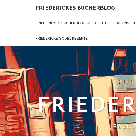
Skip
FRIEDERICKES BÜCHERBLOG
to
content
FRIEDERICKES BÜCHERBLOG-ÜBERSICHT
DATENSCH
FRIEDERICKE GODEL REZEPTE
FRIEDE
Buchv