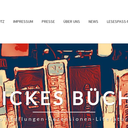
UTZ
IMPRESSUM
PRESSE
ÜBER UNS
NEWS
LESESPASS-
RICKES BÜC
orstellungen-Rezensionen-Literatu