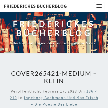
Skip
FRIEDERICKES BÜCHERBLOG
Togg
to
navig
content
FRIEDERICKES
BÜCHERBLOG
Buchvorstellungen-Rezensionen-Literatur News
COVER265421-MEDIUM –
KLEIN
Veröffentlicht
Februar 17, 2023
Um
136 ×
210
In
Ingeborg Bachmann Und Max Frisch
– Die Poesie Der Liebe