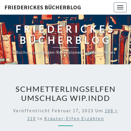
Skip
FRIEDERICKES BÜCHERBLOG
Togg
to
navig
content
FRIEDERICKES
BÜCHERBLOG
Buchvorstellungen-Rezensionen-Literatur News
SCHMETTERLINGSELFEN
UMSCHLAG WIP.INDD
Veröffentlicht
Februar 17, 2023
Um
168 ×
210
In
Kräuter-Elfen Erzählen