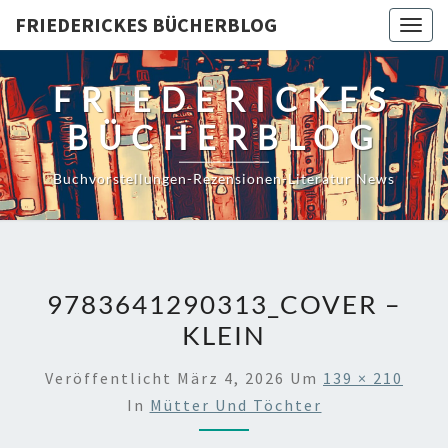
Skip
FRIEDERICKES BÜCHERBLOG
Togg
to
navig
content
FRIEDERICKES
BÜCHERBLOG
Buchvorstellungen-Rezensionen-Literatur News
9783641290313_COVER –
KLEIN
Veröffentlicht
März 4, 2026
Um
139 × 210
In
Mütter Und Töchter