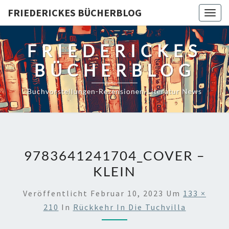
Skip
FRIEDERICKES BÜCHERBLOG
Togg
to
navig
content
FRIEDERICKES
BÜCHERBLOG
Buchvorstellungen-Rezensionen-Literatur News
9783641241704_COVER –
KLEIN
Veröffentlicht
Februar 10, 2023
Um
133 ×
210
In
Rückkehr In Die Tuchvilla