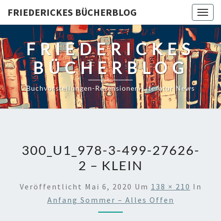
Skip
FRIEDERICKES BÜCHERBLOG
Togg
to
navig
content
FRIEDERICKES
BÜCHERBLOG
Buchvorstellungen-Rezensionen-Literatur News
300_U1_978-3-499-27626-
2 – KLEIN
Veröffentlicht
Mai 6, 2020
Um
138 × 210
In
Anfang Sommer – Alles Offen