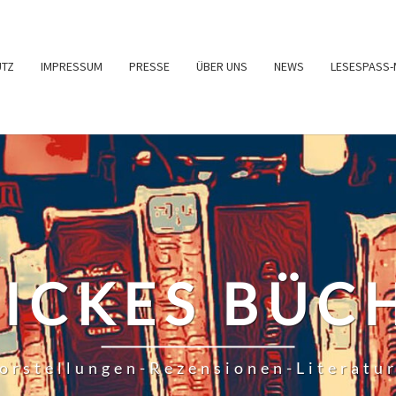
UTZ
IMPRESSUM
PRESSE
ÜBER UNS
NEWS
LESESPASS-
RICKES BÜC
orstellungen-Rezensionen-Literatu