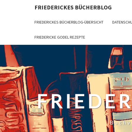
Skip
FRIEDERICKES BÜCHERBLOG
to
content
FRIEDERICKES BÜCHERBLOG-ÜBERSICHT
DATENSCH
FRIEDERICKE GODEL REZEPTE
FRIEDE
Buchv