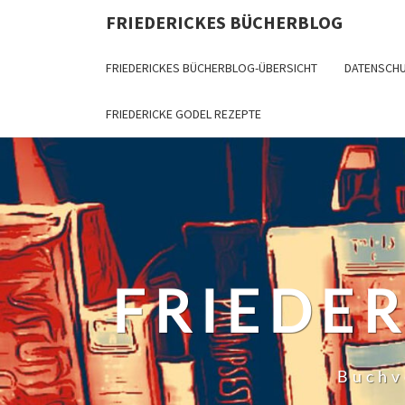
Skip
FRIEDERICKES BÜCHERBLOG
to
content
FRIEDERICKES BÜCHERBLOG-ÜBERSICHT
DATENSCH
FRIEDERICKE GODEL REZEPTE
FRIEDE
Buchv