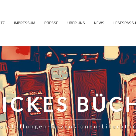
UTZ
IMPRESSUM
PRESSE
ÜBER UNS
NEWS
LESESPASS-
RICKES BÜC
orstellungen-Rezensionen-Literatu