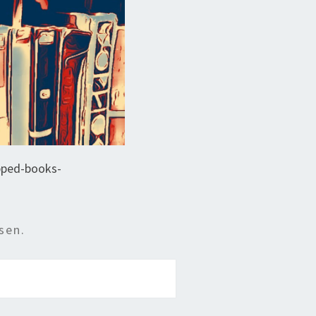
pped-books-
sen.