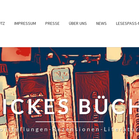
UTZ
IMPRESSUM
PRESSE
ÜBER UNS
NEWS
LESESPASS-
RICKES BÜC
orstellungen-Rezensionen-Literatu