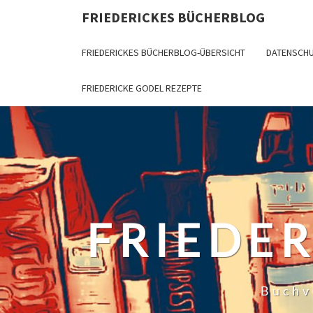
Skip
FRIEDERICKES BÜCHERBLOG
to
content
FRIEDERICKES BÜCHERBLOG-ÜBERSICHT
DATENSCH
FRIEDERICKE GODEL REZEPTE
FRIEDE
Buchv