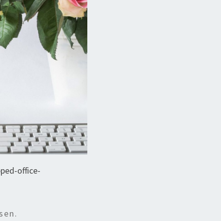
ped-office-
sen.