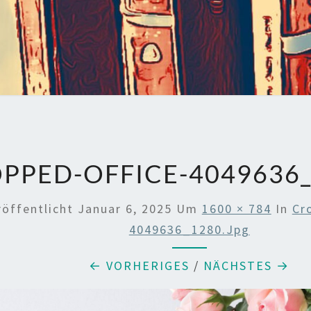
PPED-OFFICE-4049636_
röffentlicht
Januar 6, 2025
Um
1600 × 784
In
Cr
4049636_1280.jpg
← VORHERIGES
/
NÄCHSTES →