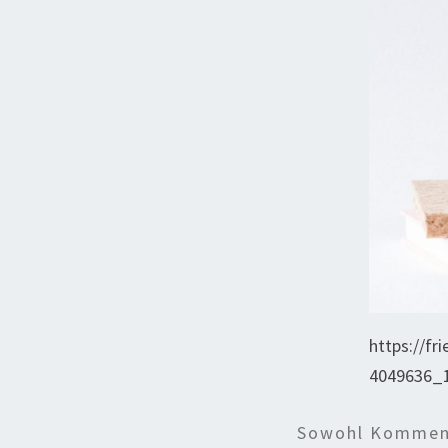
https://fr
4049636_1
Sowohl Komment