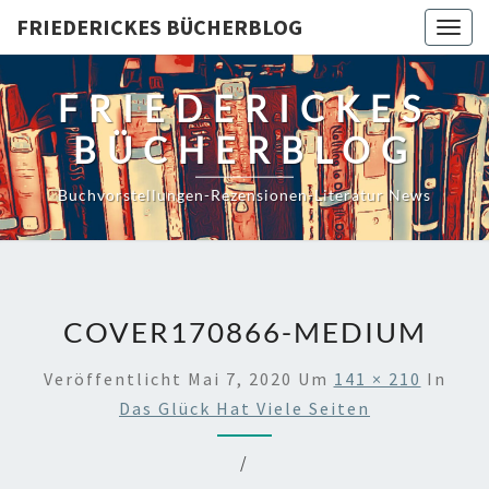
Skip
FRIEDERICKES BÜCHERBLOG
Togg
to
navig
content
FRIEDERICKES
BÜCHERBLOG
Buchvorstellungen-Rezensionen-Literatur News
COVER170866-MEDIUM
Veröffentlicht
Mai 7, 2020
Um
141 × 210
In
Das Glück Hat Viele Seiten
/