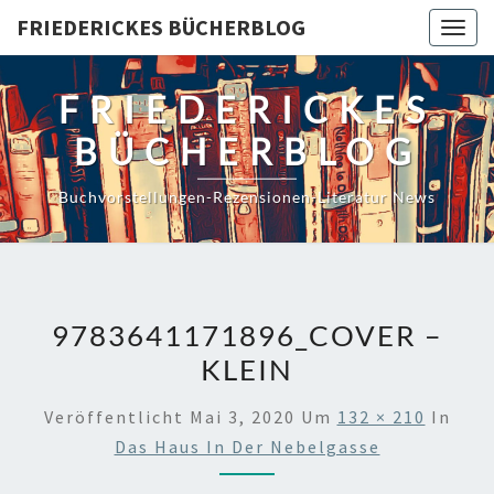
Skip
FRIEDERICKES BÜCHERBLOG
Togg
to
navig
content
FRIEDERICKES
BÜCHERBLOG
Buchvorstellungen-Rezensionen-Literatur News
9783641171896_COVER –
KLEIN
Veröffentlicht
Mai 3, 2020
Um
132 × 210
In
Das Haus In Der Nebelgasse