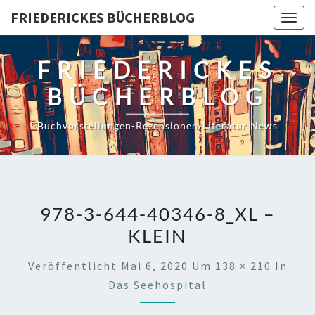
Skip
FRIEDERICKES BÜCHERBLOG
Togg
to
navig
content
FRIEDERICKES
BÜCHERBLOG
Buchvorstellungen-Rezensionen-Literatur News
978-3-644-40346-8_XL –
KLEIN
Veröffentlicht
Mai 6, 2020
Um
138 × 210
In
Das Seehospital