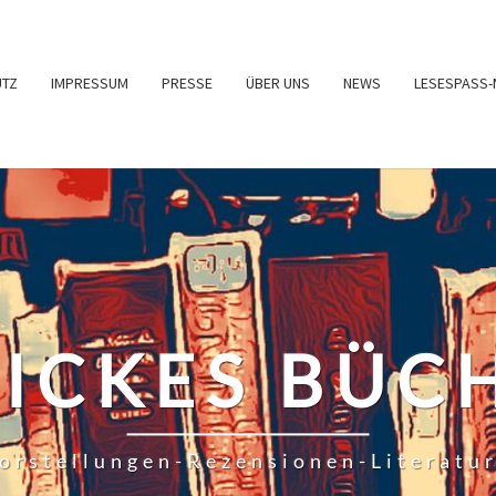
UTZ
IMPRESSUM
PRESSE
ÜBER UNS
NEWS
LESESPASS-
RICKES BÜC
orstellungen-Rezensionen-Literatu