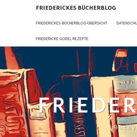
Skip
FRIEDERICKES BÜCHERBLOG
to
content
FRIEDERICKES BÜCHERBLOG-ÜBERSICHT
DATENSCH
FRIEDERICKE GODEL REZEPTE
FRIEDE
Buchv