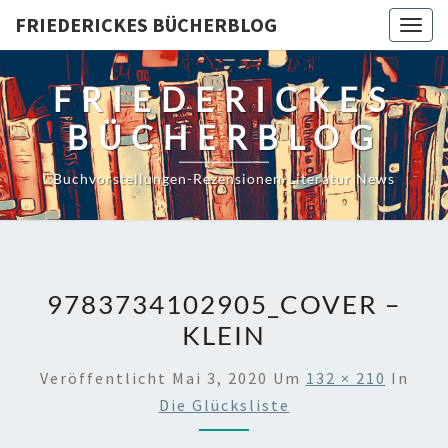
Skip
FRIEDERICKES BÜCHERBLOG
Togg
to
navig
content
FRIEDERICKES
BÜCHERBLOG
Buchvorstellungen-Rezensionen-Literatur News
9783734102905_COVER –
KLEIN
Veröffentlicht
Mai 3, 2020
Um
132 × 210
In
Die Glücksliste