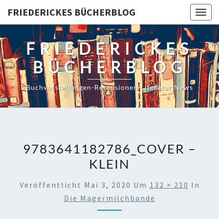
Skip
FRIEDERICKES BÜCHERBLOG
Togg
to
navig
content
FRIEDERICKES
BÜCHERBLOG
Buchvorstellungen-Rezensionen-Literatur News
9783641182786_COVER –
KLEIN
Veröffentlicht
Mai 3, 2020
Um
132 × 210
In
Die Magermilchbande