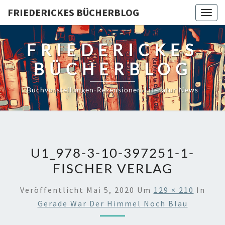
Skip
FRIEDERICKES BÜCHERBLOG
Togg
to
navig
content
FRIEDERICKES
BÜCHERBLOG
Buchvorstellungen-Rezensionen-Literatur News
U1_978-3-10-397251-1-
FISCHER VERLAG
Veröffentlicht
Mai 5, 2020
Um
129 × 210
In
Gerade War Der Himmel Noch Blau