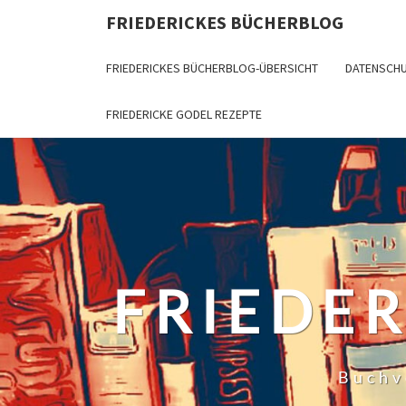
Skip
FRIEDERICKES BÜCHERBLOG
to
content
FRIEDERICKES BÜCHERBLOG-ÜBERSICHT
DATENSCH
FRIEDERICKE GODEL REZEPTE
FRIEDE
Buchv