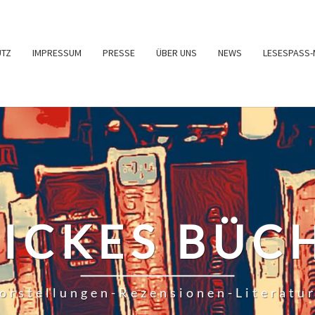
UTZ
IMPRESSUM
PRESSE
ÜBER UNS
NEWS
LESESPASS-
RICKES BÜC
orstellungen-Rezensionen-Literatu