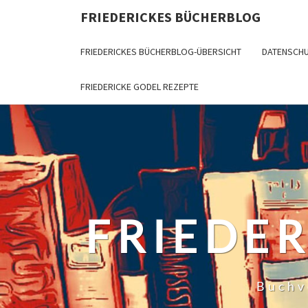
Skip
FRIEDERICKES BÜCHERBLOG
to
content
FRIEDERICKES BÜCHERBLOG-ÜBERSICHT
DATENSCH
FRIEDERICKE GODEL REZEPTE
FRIEDE
Buchv