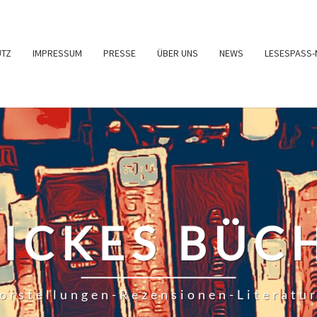
UTZ
IMPRESSUM
PRESSE
ÜBER UNS
NEWS
LESESPASS-
RICKES BÜC
orstellungen-Rezensionen-Literatu