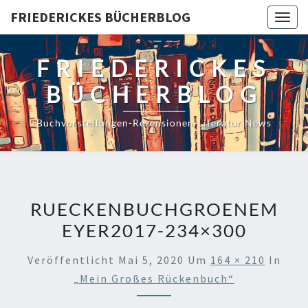
Skip
FRIEDERICKES BÜCHERBLOG
Togg
to
navig
content
FRIEDERICKES
BÜCHERBLOG
Buchvorstellungen-Rezensionen-Literatur News
RUECKENBUCHGROENEM
EYER2017-234×300
Veröffentlicht
Mai 5, 2020
Um
164 × 210
In
„Mein Großes Rückenbuch“