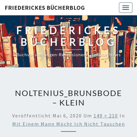
Skip
FRIEDERICKES BÜCHERBLOG
Togg
to
navig
content
FRIEDERICKES
BÜCHERBLOG
Buchvorstellungen-Rezensionen-Literatur News
NOLTENIUS_BRUNSBODE
– KLEIN
Veröffentlicht
Mai 6, 2020
Um
149 × 210
In
Mit Einem Mann Möcht Ich Nicht Tauschen