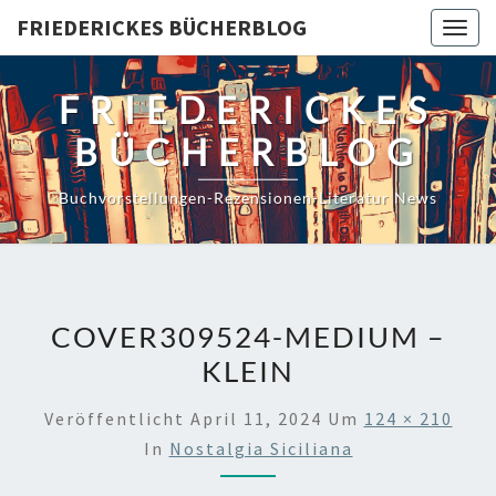
Skip
FRIEDERICKES BÜCHERBLOG
Togg
to
navig
content
FRIEDERICKES
BÜCHERBLOG
Buchvorstellungen-Rezensionen-Literatur News
COVER309524-MEDIUM –
KLEIN
Veröffentlicht
April 11, 2024
Um
124 × 210
In
Nostalgia Siciliana