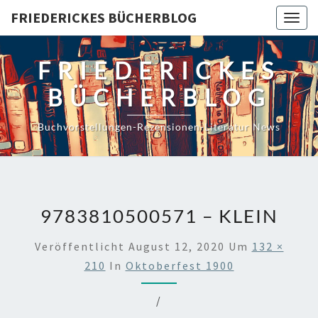
Skip
FRIEDERICKES BÜCHERBLOG
Togg
to
navig
content
FRIEDERICKES
BÜCHERBLOG
Buchvorstellungen-Rezensionen-Literatur News
9783810500571 – KLEIN
Veröffentlicht
August 12, 2020
Um
132 ×
210
In
Oktoberfest 1900
/