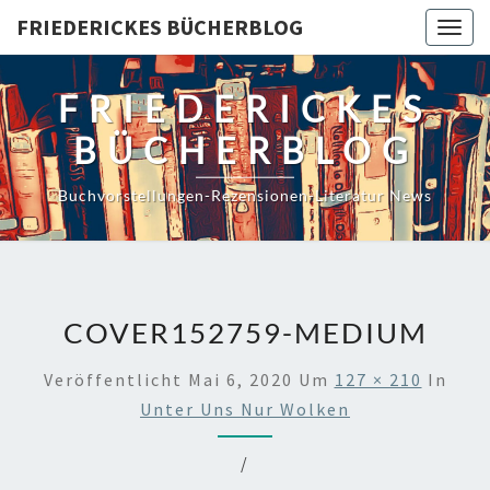
Skip
FRIEDERICKES BÜCHERBLOG
Togg
to
navig
content
FRIEDERICKES
BÜCHERBLOG
Buchvorstellungen-Rezensionen-Literatur News
COVER152759-MEDIUM
Veröffentlicht
Mai 6, 2020
Um
127 × 210
In
Unter Uns Nur Wolken
/