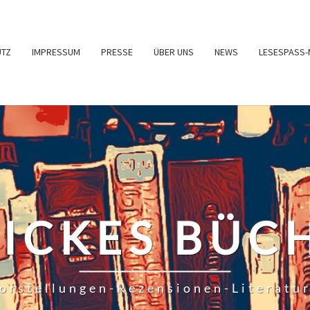
UTZ
IMPRESSUM
PRESSE
ÜBER UNS
NEWS
LESESPASS-
RICKES BÜC
orstellungen-Rezensionen-Literatu