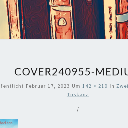
COVER240955-MEDI
ffentlicht
Februar 17, 2023
Um
142 × 210
In
Zwe
Toskana
/