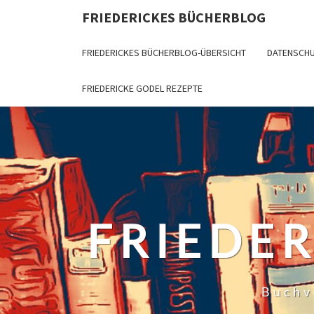
Skip
FRIEDERICKES BÜCHERBLOG
to
content
FRIEDERICKES BÜCHERBLOG-ÜBERSICHT
DATENSCH
FRIEDERICKE GODEL REZEPTE
FRIEDE
Buchv