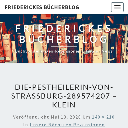
Skip
FRIEDERICKES BÜCHERBLOG
Togg
to
navig
content
FRIEDERICKES
BÜCHERBLOG
Buchvorstellungen-Rezensionen-Literatur News
DIE-PESTHEILERIN-VON-
STRASSBURG-289574207 –
KLEIN
Veröffentlicht
Mai 13, 2020
Um
140 × 210
In
Unsere Nächsten Rezensionen