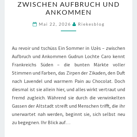
ZWISCHEN AUFBRUCH UND
TSCHÜSS
ANKOMMEN
EIN
SOMMER
Mai 22, 2026
Riekesblog
IN
UZÈS
Au revoir und tschüss Ein Sommer in Uzès – zwischen
–
Aufbruch und Ankommen Gudrun Lochte Caro kennt
ZWISCHEN
Frankreichs Süden – die bunten Märkte voller
AUFBRUCH
Stimmen und Farben, das Zirpen der Zikaden, den Duft
UND
nach Lavendel und warmem Pain au Chocolat. Doch
ANKOMMEN
diesmal ist sie allein hier, und alles wirkt vertraut und
fremd zugleich. Während sie durch die verwinkelten
Gassen der Altstadt streift und Menschen trifft, die ihr
unerwartet nah werden, beginnt sie, sich selbst neu
zu begegnen. Ihr Blick auf…