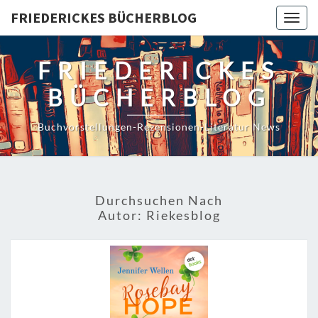
Skip
FRIEDERICKES BÜCHERBLOG
Togg
to
navig
content
FRIEDERICKES
BÜCHERBLOG
Buchvorstellungen-Rezensionen-Literatur News
Durchsuchen Nach
Autor:
Riekesblog