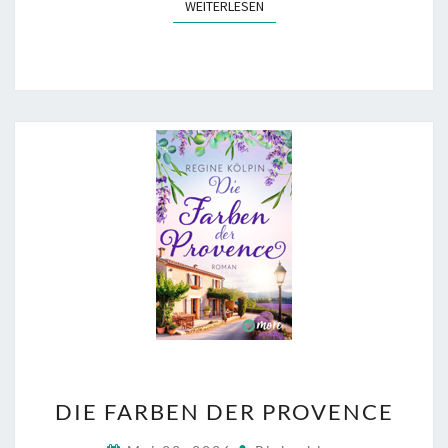
WEITERLESEN
WEITERLESEN
DIE
DIE FARBEN DER PROVENCE
FARBEN
DER