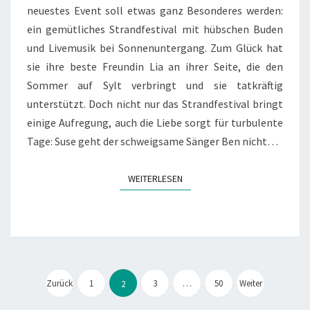
neuestes Event soll etwas ganz Besonderes werden:
ein gemütliches Strandfestival mit hübschen Buden
und Livemusik bei Sonnenuntergang. Zum Glück hat
sie ihre beste Freundin Lia an ihrer Seite, die den
Sommer auf Sylt verbringt und sie tatkräftig
unterstützt. Doch nicht nur das Strandfestival bringt
einige Aufregung, auch die Liebe sorgt für turbulente
Tage: Suse geht der schweigsame Sänger Ben nicht…
WEITERLESEN
WEITERLESEN
Seitennummerierung
der
Zurück
1
3
…
50
Weiter
2
Beiträge