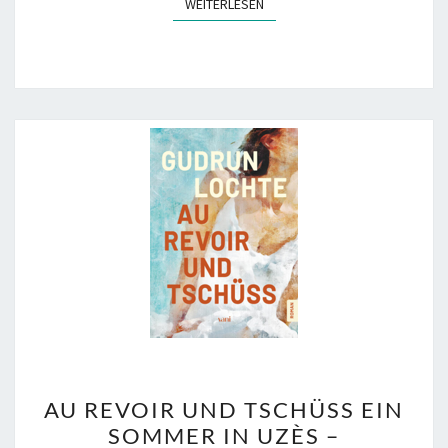
WEITERLESEN
WEITERLESEN
AU
AU REVOIR UND TSCHÜSS EIN
REVOIR
SOMMER IN UZÈS –
UND