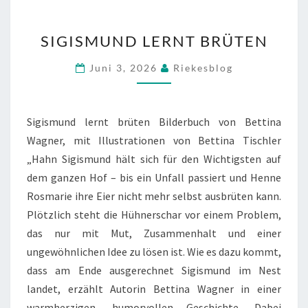
SIGISMUND
SIGISMUND LERNT BRÜTEN
LERNT
BRÜTEN
Juni 3, 2026
Riekesblog
Sigismund lernt brüten Bilderbuch von Bettina
Wagner, mit Illustrationen von Bettina Tischler
„Hahn Sigismund hält sich für den Wichtigsten auf
dem ganzen Hof – bis ein Unfall passiert und Henne
Rosmarie ihre Eier nicht mehr selbst ausbrüten kann.
Plötzlich steht die Hühnerschar vor einem Problem,
das nur mit Mut, Zusammenhalt und einer
ungewöhnlichen Idee zu lösen ist. Wie es dazu kommt,
dass am Ende ausgerechnet Sigismund im Nest
landet, erzählt Autorin Bettina Wagner in einer
warmherzigen, humorvollen Geschichte. Dabei