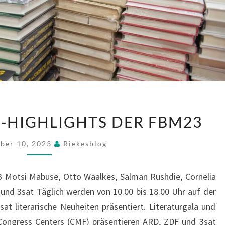
DIE
S-HIGHLIGHTS DER FBM23
PUBLIKUMS-
HIGHLIGHTS
ber 10, 2023
Riekesblog
DER
FBM23
3 Motsi Mabuse, Otto Waalkes, Salman Rushdie, Cornelia
und 3sat Täglich werden von 10.00 bis 18.00 Uhr auf der
t literarische Neuheiten präsentiert. Literaturgala und
ngress Centers (CMF) präsentieren ARD, ZDF und 3sat