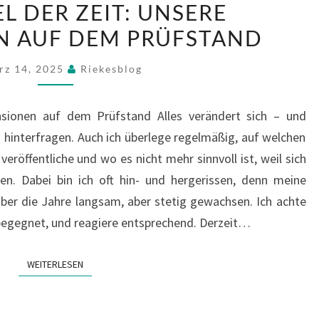
L DER ZEIT: UNSERE
WANDEL
N AUF DEM PRÜFSTAND
DER
ZEIT:
rz 14, 2025
Riekesblog
UNSERE
REZENSIONEN
sionen auf dem Prüfstand Alles verändert sich – und
AUF
interfragen. Auch ich überlege regelmäßig, auf welchen
DEM
röffentliche und wo es nicht mehr sinnvoll ist, weil sich
PRÜFSTAND
n. Dabei bin ich oft hin- und hergerissen, denn meine
ber die Jahre langsam, aber stetig gewachsen. Ich achte
begegnet, und reagiere entsprechend. Derzeit…
WEITERLESEN
WEITERLESEN