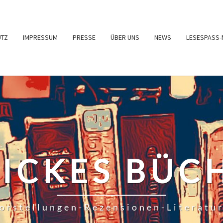
UTZ
IMPRESSUM
PRESSE
ÜBER UNS
NEWS
LESESPASS-
RICKES BÜC
orstellungen-Rezensionen-Literatu