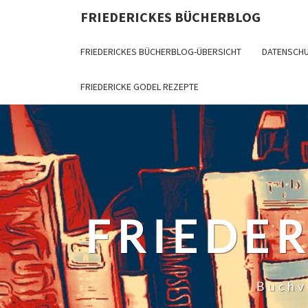
Skip
FRIEDERICKES BÜCHERBLOG
to
content
FRIEDERICKES BÜCHERBLOG-ÜBERSICHT
DATENSCH
FRIEDERICKE GODEL REZEPTE
FRIEDE
Buchv