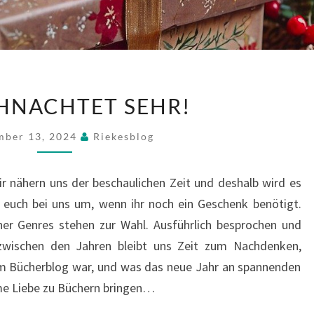
ES
HNACHTET SEHR!
WEIHNACHTET
SEHR!
mber 13, 2024
Riekesblog
r nähern uns der beschaulichen Zeit und deshalb wird es
 euch bei uns um, wenn ihr noch ein Geschenk benötigt.
ner Genres stehen zur Wahl. Ausführlich besprochen und
zwischen den Jahren bleibt uns Zeit zum Nachdenken,
rem Bücherblog war, und was das neue Jahr an spannenden
me Liebe zu Büchern bringen…