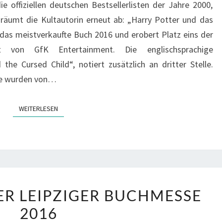
e offiziellen deutschen Bestsellerlisten der Jahre 2000,
BUCH
räumt die Kultautorin erneut ab: „Harry Potter und das
2016
das meistverkaufte Buch 2016 und erobert Platz eins der
ttelt von GfK Entertainment. Die englischsprachige
the Cursed Child“, notiert zusätzlich an dritter Stelle.
ne wurden von…
WEITERLESEN
WEITERLESEN
DAS
ER LEIPZIGER BUCHMESSE
ZDF
2016
AUF