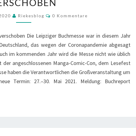
ERSCHOBEN
AUF
MAI
Kommentare
 2020
Riekesblog
0 Kommentare
2021
VERSCHOBEN
verschoben Die Leipziger Buchmesse war in diesem Jahr
 Deutschland, das wegen der Coronapandemie abgesagt
Auch im kommenden Jahr wird die Messe nicht wie üblich
t der angeschlossenen Manga-Comic-Con, dem Lesefest
esse haben die Verantwortlichen die Großveranstaltung um
eue Termin: 27.–30. Mai 2021. Meldung: Buchreport