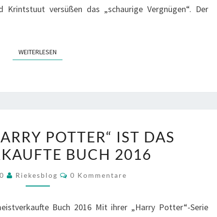
nd Krintstuut versüßen das „schaurige Vergnügen“. Der
WEITERLESEN
WEITERLESEN
DER
ARRY POTTER“ IST DAS
NEUE
KAUFTE BUCH 2016
„HARRY
POTTER“
Kommentare
20
Riekesblog
0 Kommentare
IST
DAS
eistverkaufte Buch 2016 Mit ihrer „Harry Potter“-Serie
MEISTVERKAUFTE