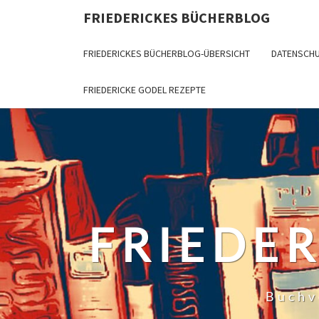
Skip
FRIEDERICKES BÜCHERBLOG
to
content
FRIEDERICKES BÜCHERBLOG-ÜBERSICHT
DATENSCH
FRIEDERICKE GODEL REZEPTE
FRIEDE
Buchv