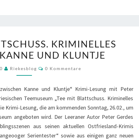
„TEE
TTSCHUSS. KRIMINELLES
MIT
KANNE UND KLUNTJE
BLATTSCHUSS.
KRIMINELLES
Kommentare
20
Riekesblog
0 Kommentare
ZWISCHEN
KANNE
s zwischen Kanne und Kluntje“ Krimi-Lesung mit Peter
UND
riesischen Teemuseum „Tee mit Blattschuss. Kriminelles
KLUNTJE
die Krimi-Lesung, die am kommenden Sonntag, 26.02., um
seum angeboten wird. Der Leeraner Autor Peter Gerdes
eblingsszenen aus seinen aktuellen Ostfriesland-Krimis
„Langeooger Serientester“ sowie aus einigen ganz neuen