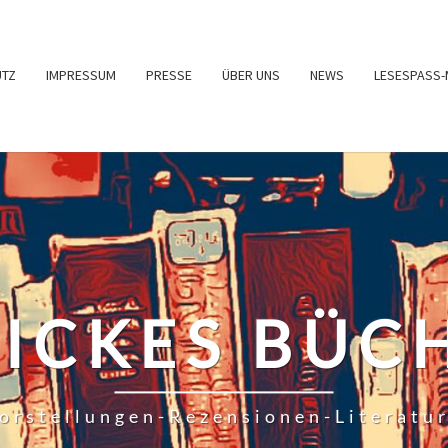
UTZ
IMPRESSUM
PRESSE
ÜBER UNS
NEWS
LESESPASS-
RICKES BÜC
orstellungen-Rezensionen-Literatu