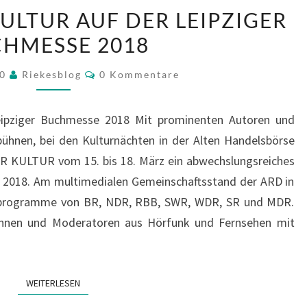
ARD
ULTUR AUF DER LEIPZIGER
UND
HMESSE 2018
MDR
KULTUR
Kommentare
20
Riekesblog
0 Kommentare
AUF
DER
pziger Buchmesse 2018 Mit prominenten Autoren und
LEIPZIGER
ühnen, bei den Kulturnächten in der Alten Handelsbörse
BUCHMESSE
DR KULTUR vom 15. bis 18. März ein abwechslungsreiches
2018
2018. Am multimedialen Gemeinschaftsstand der ARD in
turprogramme von BR, NDR, RBB, SWR, WDR, SR und MDR.
innen und Moderatoren aus Hörfunk und Fernsehen mit
WEITERLESEN
WEITERLESEN