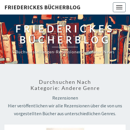
Skip
FRIEDERICKES BÜCHERBLOG
Togg
to
navig
content
FRIEDERICKES
BÜCHERBLOG
Buchvorstellungen-Rezensionen-Literatur News
Durchsuchen Nach
Kategorie:
Andere Genre
Rezensionen
Hier veröffentlichen wir alle Rezensionen über die von uns
vorgestellten Bücher aus unterschiedlichen Genres.