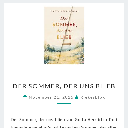
DER
DER SOMMER, DER UNS BLIEB
SOMMER,
DER
November 21, 2025
Riekesblog
UNS
BLIEB
Der Sommer, der uns blieb von Greta Herrlicher Drei
Freunde, eine alte Schuld – und ein Sommer, der alles