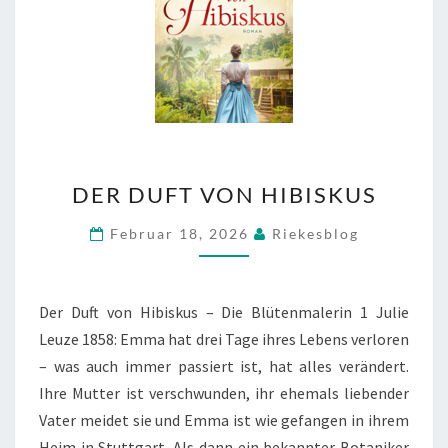
DER
DER DUFT VON HIBISKUS
DUFT
VON
Februar 18, 2026
Riekesblog
HIBISKUS
Der Duft von Hibiskus – Die Blütenmalerin 1 Julie
Leuze 1858: Emma hat drei Tage ihres Lebens verloren
– was auch immer passiert ist, hat alles verändert.
Ihre Mutter ist verschwunden, ihr ehemals liebender
Vater meidet sie und Emma ist wie gefangen in ihrem
Heim in Stuttgart. Als dann ein bekannter Botaniker