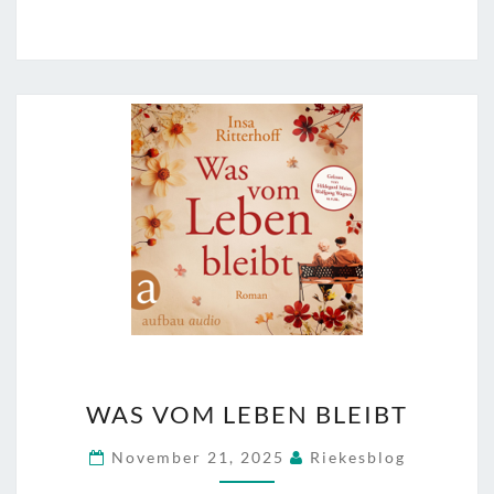
WAS
WAS VOM LEBEN BLEIBT
VOM
LEBEN
November 21, 2025
Riekesblog
BLEIBT