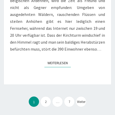
belgischen Ardennen, wird die Zeit als Freund und
nicht als Gegner empfunden: Umgeben von
ausgedehnten Wäldern, rauschenden Flüssen und
steilen Anhöhen gibt es hier lediglich einen
Fernseher, während das Internet nur zwischen 19 und
20 Uhr verfügbar ist. Dass der Kirchturm windschief in
den Himmel ragt und man sein baldiges Herabstürzen
befürchten muss, stört die 390 Einwohner ebenso…
WEITERLESEN
WEITERLESEN
Seitennummerierung
der
2
…
7
Weiter
1
Beiträge