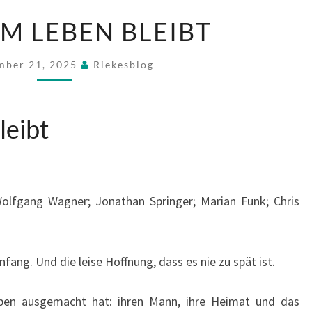
WAS
M LEBEN BLEIBT
VOM
LEBEN
mber 21, 2025
Riekesblog
BLEIBT
leibt
olfgang Wagner; Jonathan Springer; Marian Funk; Chris
ang. Und die leise Hoffnung, dass es nie zu spät ist.
Leben ausgemacht hat: ihren Mann, ihre Heimat und das