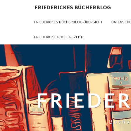
Skip
FRIEDERICKES BÜCHERBLOG
to
content
FRIEDERICKES BÜCHERBLOG-ÜBERSICHT
DATENSCH
FRIEDERICKE GODEL REZEPTE
FRIEDE
Buchv