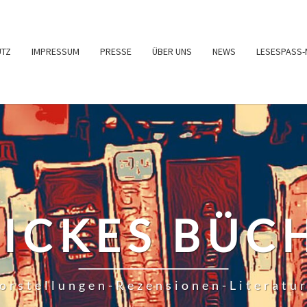
UTZ
IMPRESSUM
PRESSE
ÜBER UNS
NEWS
LESESPASS-
RICKES BÜC
orstellungen-Rezensionen-Literatu