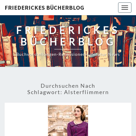
Skip
FRIEDERICKES BÜCHERBLOG
Togg
to
navig
content
FRIEDERICKES
BÜCHERBLOG
Buchvorstellungen-Rezensionen-Literatur News
Durchsuchen Nach
Schlagwort:
Alsterflimmern