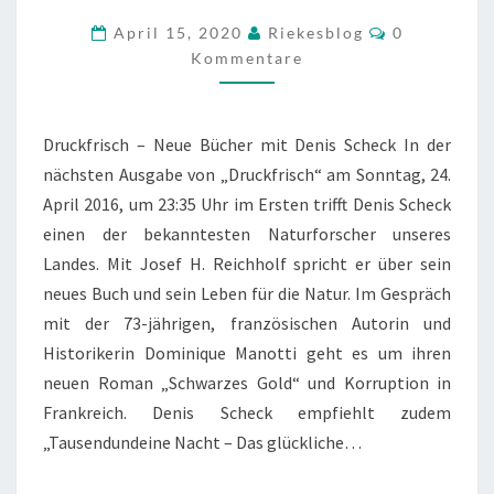
BÜCHER
Kommentar
April 15, 2020
Riekesblog
0
MIT
Kommentare
DENIS
SCHECK
Druckfrisch – Neue Bücher mit Denis Scheck In der
nächsten Ausgabe von „Druckfrisch“ am Sonntag, 24.
April 2016, um 23:35 Uhr im Ersten trifft Denis Scheck
einen der bekanntesten Naturforscher unseres
Landes. Mit Josef H. Reichholf spricht er über sein
neues Buch und sein Leben für die Natur. Im Gespräch
mit der 73-jährigen, französischen Autorin und
Historikerin Dominique Manotti geht es um ihren
neuen Roman „Schwarzes Gold“ und Korruption in
Frankreich. Denis Scheck empfiehlt zudem
„Tausendundeine Nacht – Das glückliche…