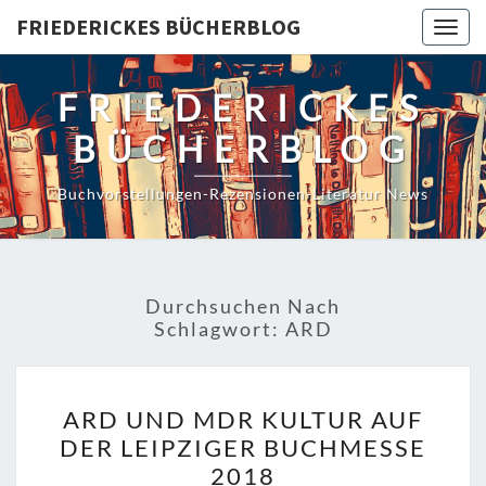
Skip
FRIEDERICKES BÜCHERBLOG
Togg
to
navig
content
FRIEDERICKES
BÜCHERBLOG
Buchvorstellungen-Rezensionen-Literatur News
Durchsuchen Nach
Schlagwort:
ARD
ARD
ARD UND MDR KULTUR AUF
UND
DER LEIPZIGER BUCHMESSE
MDR
2018
KULTUR