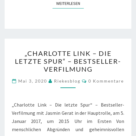
WEITERLESEN
WEITERLESEN
„CHARLOTTE
„CHARLOTTE LINK – DIE
LINK
LETZTE SPUR“ – BESTSELLER-
–
VERFILMUNG
DIE
LETZTE
Kommentare
Mai 3, 2020
Riekesblog
0 Kommentare
SPUR“
–
BESTSELLER-
„Charlotte Link – Die letzte Spur“ – Bestseller-
VERFILMUNG
Verfilmung mit Jasmin Gerat in der Hauptrolle, am 5.
Januar 2017, um 20:15 Uhr im Ersten Von
menschlichen Abgründen und geheimnisvollen