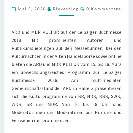
AUF
Kommentare
Mai 5, 2020
Riekesblog
0 Kommentare
DER
LEIPZIGER
BUCHMESSE
ARD und MDR KULTUR auf der Leipziger Buchmesse
2018
2018 Mit prominenten Autoren und
Publikumslieblingen auf den Messebühnen, bei den
Kulturnächten in der Alten Handelsbörse sowie online
bieten die ARD und MDR KULTUR vom 15. bis 18. März
ein abwechslungsreiches Programm zur Leipziger
Buchmesse 2018. Am multimedialen
Gemeinschaftsstand der ARD in Halle 3 präsentieren
sich die Kulturprogramme von BR, NDR, RBB, SWR,
WDR, SR und MDR. Von 10 bis 18 Uhr sind
Moderatorinnen und Moderatoren aus Hörfunk und
Fernsehen mit prominenten…