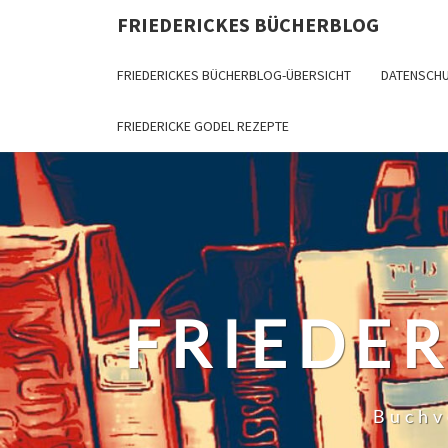
Skip
FRIEDERICKES BÜCHERBLOG
to
content
FRIEDERICKES BÜCHERBLOG-ÜBERSICHT
DATENSCH
FRIEDERICKE GODEL REZEPTE
FRIEDE
Buchv