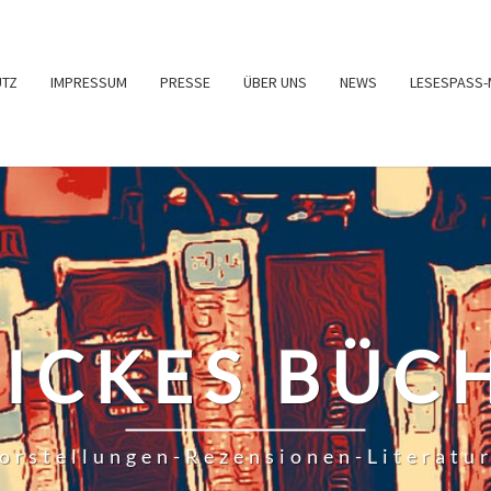
UTZ
IMPRESSUM
PRESSE
ÜBER UNS
NEWS
LESESPASS-
RICKES BÜC
orstellungen-Rezensionen-Literatu