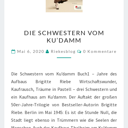
DIE
DIE SCHWESTERN VOM
SCHWESTERN
KU’DAMM
VOM
KU’DAMM
Kommentare
Mai 6, 2020
Riekesblog
0 Kommentare
Die Schwestern vom Ku’damm Buch1 – Jahre des
Aufbaus Brigitte Riebe Wirtschaftswunder,
Kaufrausch, Träume in Pastell – drei Schwestern und
ein Kaufhaus am Ku’damm. Der Auftakt der großen
50er-Jahre-Trilogie von Bestseller-Autorin Brigitte
Riebe. Berlin im Mai 1945: Es ist die Stunde Null, die
Stadt liegt ebenso in Trümmern wie die Seelen der
Menschen. Auch das Kaufhaus Thalheim am Ku’damm