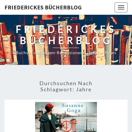
Skip
FRIEDERICKES BÜCHERBLOG
Togg
to
navig
content
FRIEDERICKES
BÜCHERBLOG
Buchvorstellungen-Rezensionen-Literatur News
Durchsuchen Nach
Schlagwort:
Jahre