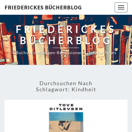
Skip
FRIEDERICKES BÜCHERBLOG
Togg
to
navig
content
FRIEDERICKES
BÜCHERBLOG
Buchvorstellungen-Rezensionen-Literatur News
Durchsuchen Nach
Schlagwort:
Kindheit