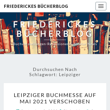
Skip
FRIEDERICKES BÜCHERBLOG
Togg
to
navig
content
FRIEDERICKES
BÜCHERBLOG
Buchvorstellungen-Rezensionen-Literatur News
Durchsuchen Nach
Schlagwort:
Leipziger
LEIPZIGER
LEIPZIGER BUCHMESSE AUF
BUCHMESSE
MAI 2021 VERSCHOBEN
AUF
MAI
Kommenta