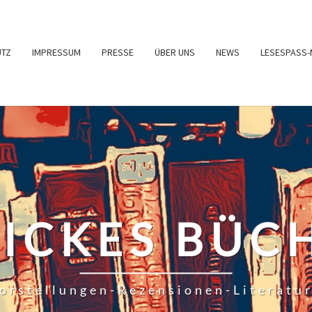
UTZ
IMPRESSUM
PRESSE
ÜBER UNS
NEWS
LESESPASS-
RICKES BÜC
orstellungen-Rezensionen-Literatu