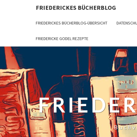
Skip
FRIEDERICKES BÜCHERBLOG
to
content
FRIEDERICKES BÜCHERBLOG-ÜBERSICHT
DATENSCH
FRIEDERICKE GODEL REZEPTE
FRIEDE
Buchv