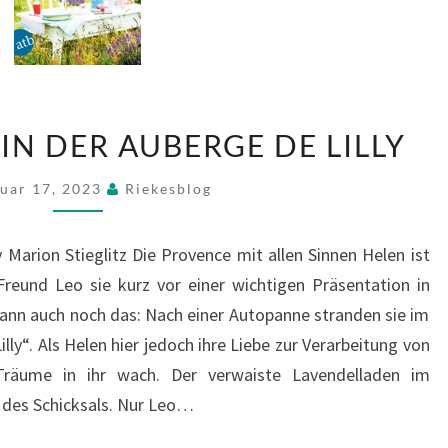
LAVENDELTAGE
IN DER AUBERGE DE LILLY
IN
DER
uar 17, 2023
Riekesblog
AUBERGE
DE
 Marion Stieglitz Die Provence mit allen Sinnen Helen ist
LILLY
r Freund Leo sie kurz vor einer wichtigen Präsentation in
ann auch noch das: Nach einer Autopanne stranden sie im
ly“. Als Helen hier jedoch ihre Liebe zur Verarbeitung von
Träume in ihr wach. Der verwaiste Lavendelladen im
 des Schicksals. Nur Leo…