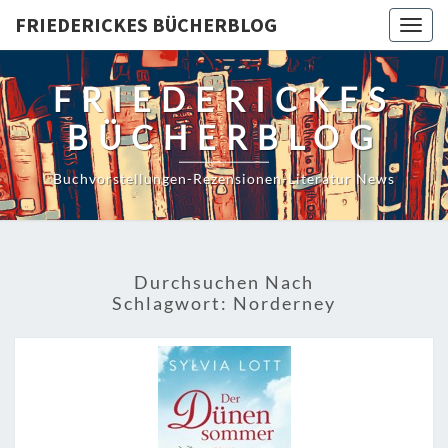
Skip
FRIEDERICKES BÜCHERBLOG
Togg
to
navig
content
FRIEDERICKES
BÜCHERBLOG
Buchvorstellungen-Rezensionen-Literatur News
Durchsuchen Nach
Schlagwort:
Norderney