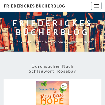
Skip
FRIEDERICKES BÜCHERBLOG
Togg
to
navig
content
FRIEDERICKES
BÜCHERBLOG
Buchvorstellungen-Rezensionen-Literatur News
Durchsuchen Nach
Schlagwort:
Rosebay