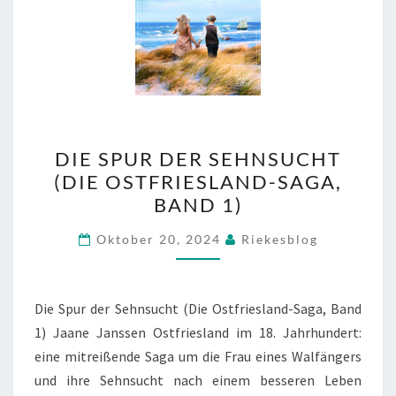
DIE
DIE SPUR DER SEHNSUCHT
SPUR
(DIE OSTFRIESLAND-SAGA,
DER
BAND 1)
SEHNSUCHT
(DIE
Oktober 20, 2024
Riekesblog
OSTFRIESLAND-
SAGA,
BAND
Die Spur der Sehnsucht (Die Ostfriesland-Saga, Band
1)
1) Jaane Janssen Ostfriesland im 18. Jahrhundert:
eine mitreißende Saga um die Frau eines Walfängers
und ihre Sehnsucht nach einem besseren Leben