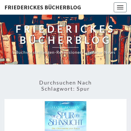
Skip
FRIEDERICKES BÜCHERBLOG
Togg
to
navig
content
FRIEDERICKES
BÜCHERBLOG
Buchvorstellungen-Rezensionen-Literatur News
Durchsuchen Nach
Schlagwort:
Spur