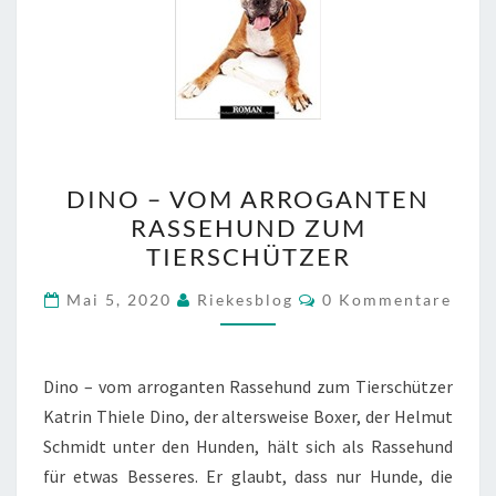
DINO
DINO – VOM ARROGANTEN
–
RASSEHUND ZUM
VOM
TIERSCHÜTZER
ARROGANTEN
RASSEHUND
Kommentare
Mai 5, 2020
Riekesblog
0 Kommentare
ZUM
TIERSCHÜTZER
Dino – vom arroganten Rassehund zum Tierschützer
Katrin Thiele Dino, der altersweise Boxer, der Helmut
Schmidt unter den Hunden, hält sich als Rassehund
für etwas Besseres. Er glaubt, dass nur Hunde, die