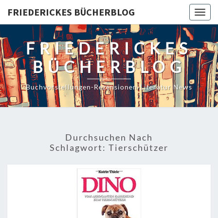
Skip
FRIEDERICKES BÜCHERBLOG
Togg
to
navig
content
FRIEDERICKES
BÜCHERBLOG
Buchvorstellungen-Rezensionen-Literatur News
Durchsuchen Nach
Schlagwort:
Tierschützer