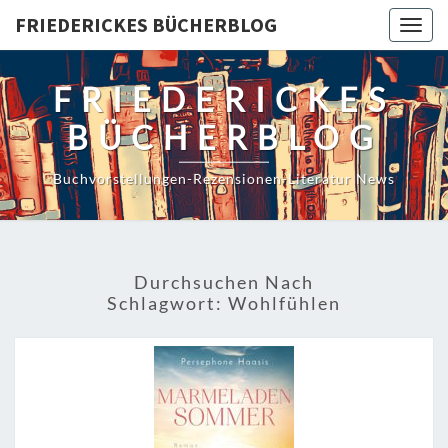
Skip
FRIEDERICKES BÜCHERBLOG
Togg
to
navig
content
FRIEDERICKES
BÜCHERBLOG
Buchvorstellungen-Rezensionen-Literatur News
Durchsuchen Nach
Schlagwort:
Wohlfühlen