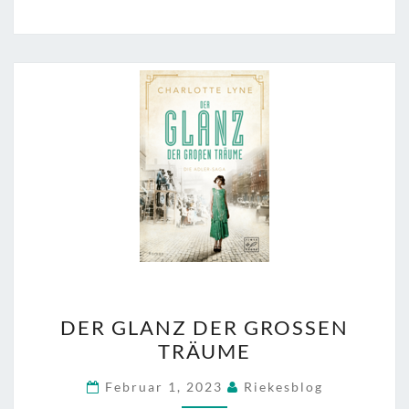
DER
DER GLANZ DER GROSSEN T
GLANZ
RÄUME
DER
GROSSEN T
Februar 1, 2023
Riekesblog
RÄUME