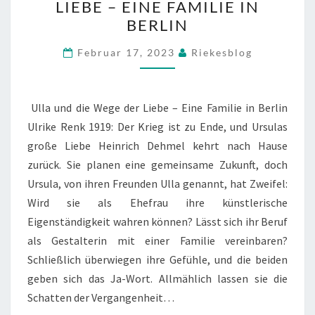
LIEBE – EINE FAMILIE IN
DIE
BERLIN
WEGE
DER
Februar 17, 2023
Riekesblog
LIEBE
–
EINE
Ulla und die Wege der Liebe – Eine Familie in Berlin
FAMILIE
Ulrike Renk 1919: Der Krieg ist zu Ende, und Ursulas
IN
große Liebe Heinrich Dehmel kehrt nach Hause
BERLIN
zurück. Sie planen eine gemeinsame Zukunft, doch
Ursula, von ihren Freunden Ulla genannt, hat Zweifel:
Wird sie als Ehefrau ihre künstlerische
Eigenständigkeit wahren können? Lässt sich ihr Beruf
als Gestalterin mit einer Familie vereinbaren?
Schließlich überwiegen ihre Gefühle, und die beiden
geben sich das Ja-Wort. Allmählich lassen sie die
Schatten der Vergangenheit…