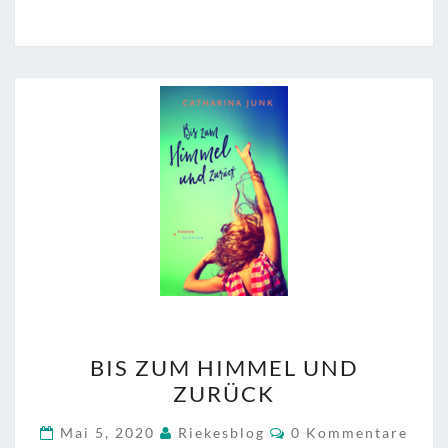
BIS
BIS ZUM HIMMEL UND
ZUM
ZURÜCK
HIMMEL
UND
Kommentare
Mai 5, 2020
Riekesblog
0 Kommentare