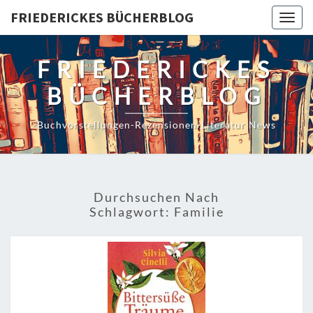
Skip
FRIEDERICKES BÜCHERBLOG
Togg
to
navig
content
FRIEDERICKES
BÜCHERBLOG
Buchvorstellungen-Rezensionen-Literatur News
Durchsuchen Nach
Schlagwort:
Familie