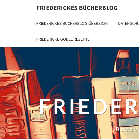
Skip
FRIEDERICKES BÜCHERBLOG
to
content
FRIEDERICKES BÜCHERBLOG-ÜBERSICHT
DATENSCH
FRIEDERICKE GODEL REZEPTE
FRIEDE
Buchv