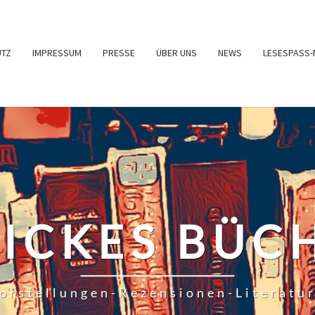
UTZ
IMPRESSUM
PRESSE
ÜBER UNS
NEWS
LESESPASS-
RICKES BÜC
orstellungen-Rezensionen-Literatu