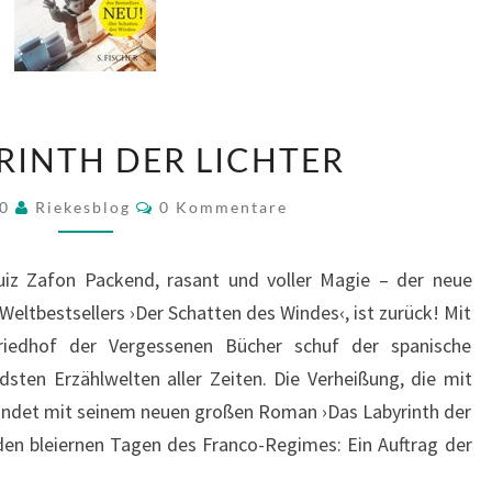
DAS
RINTH DER LICHTER
LABYRINTH
DER
Kommentare
20
Riekesblog
0 Kommentare
LICHTER
Ruiz Zafon Packend, rasant und voller Magie – der neue
Weltbestsellers ›Der Schatten des Windes‹, ist zurück! Mit
edhof der Vergessenen Bücher schuf der spanische
ndsten Erzählwelten aller Zeiten. Die Verheißung, die mit
findet mit seinem neuen großen Roman ›Das Labyrinth der
n den bleiernen Tagen des Franco-Regimes: Ein Auftrag der